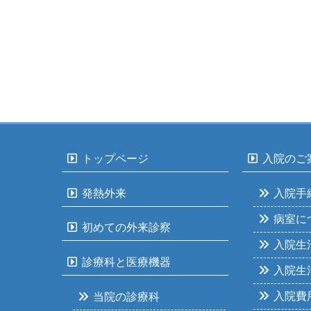
トップページ
入院のご
発熱外来
入院手
病室に
初めての外来診察
入院生
診療科と医療機器
入院生
入院費
当院の診療科