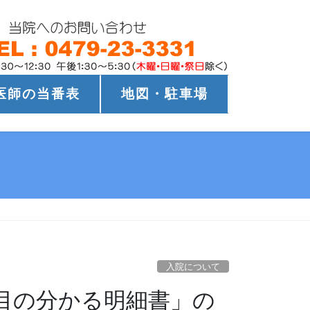
医師の当番表
地図・駐車場
入院について
目の分かる明細書」の