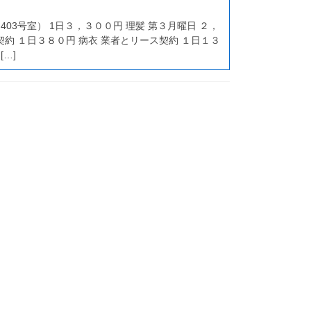
403号室） 1日３，３００円 理髪 第３月曜日 ２，
契約 １日３８０円 病衣 業者とリース契約 １日１３
[…]