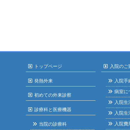
トップページ
入院のご
発熱外来
入院手
病室に
初めての外来診察
入院生
診療科と医療機器
入院生
入院費
当院の診療科