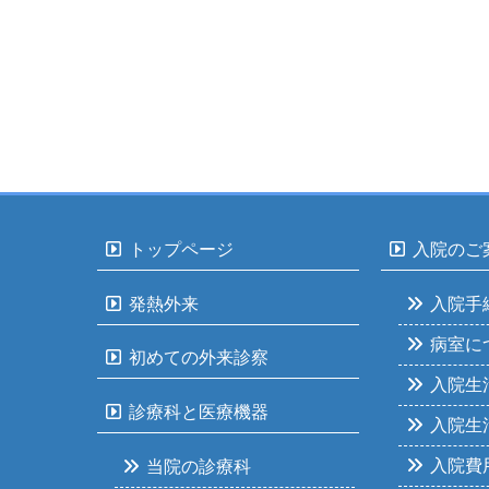
トップページ
入院のご
発熱外来
入院手
病室に
初めての外来診察
入院生
診療科と医療機器
入院生
入院費
当院の診療科